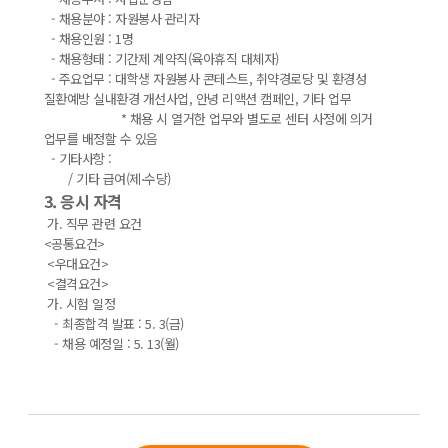
- 채용분야 : 자원봉사 관리자
- 채용인원 : 1명
- 채용형태 : 기간제 계약직(육아휴직 대체자)
- 주요업무 : 대학생 자원봉사 콘테스트, 취약경로당 및 환경성
질환예방 실내환경 개선사업, 안녕 리액션 캠페인, 기타 업무
* 채용 시 열거한 업무와 별도로 센터 사정에 의거
업무를 배정할 수 있음
- 기타사항 :
/ 기타 급여(제⋅수당)
3. 응시 자격
가. 직무 관련 요건
<공통요건>
<우대요건>
<결격요건>
가. 시험 일정
- 최종합격 발표 : 5. 3(금)
- 채용 예정일 : 5. 13(월)