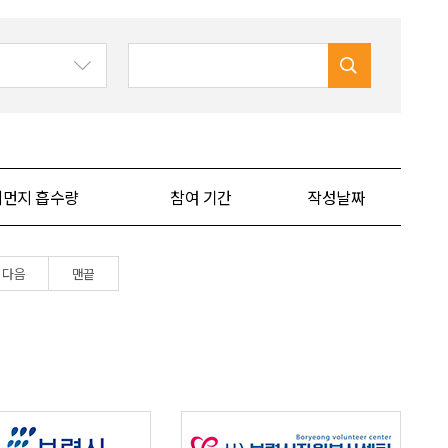
먼지 흡수량
참여 기간
작성날짜
다음
맨끝