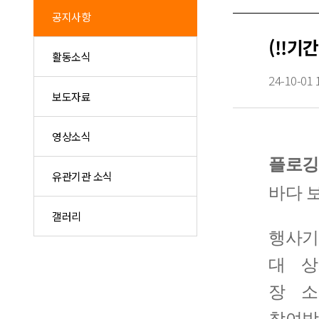
공지사항
(!!
활동소식
24-10-01 
보도자료
영상소식
플로깅
유관기관 소식
바다 
갤러리
행사기
대 상
장 소