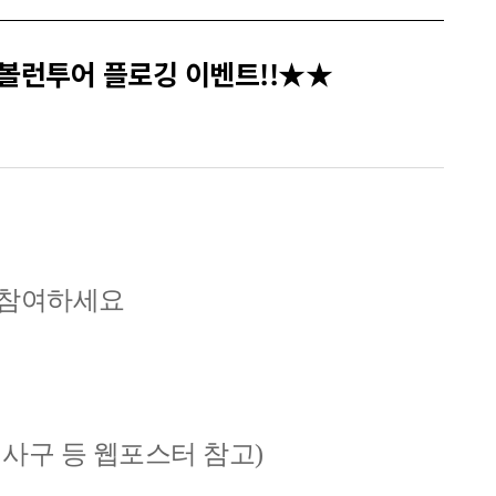
 볼런투어 플로깅 이벤트!!★★
 참여하세​요
 사구 등 웹포스터 참고)