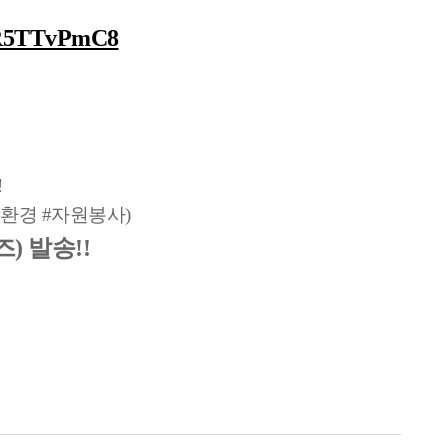
tsR5TTvPmC8
!
환경 #자원봉사)
 발송!!