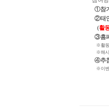
참여방
①참
②태안
(
활동
③홈페
※활동 
※해시태
④추첨
※이벤