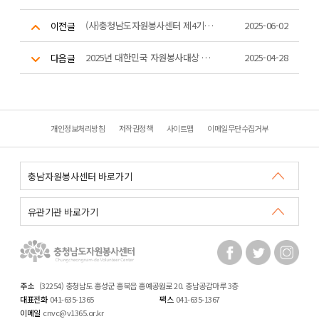
(사)충청남도자원봉사센터 제4기 임원(이사) 공개 모집 심사 결과 공고
2025-06-02
이전글
2025년 대한민국 자원봉사대상 국민추천 안내
2025-04-28
다음글
개인정보처리방침
저작권정책
사이트맵
이메일무단수집거부
주소
(32254) 충청남도 홍성군 홍북읍 홍예공원로 20. 충남공감마루 3층
대표전화
041-635-1365
팩스
041-635-1367
이메일
cnvc@v1365.or.kr