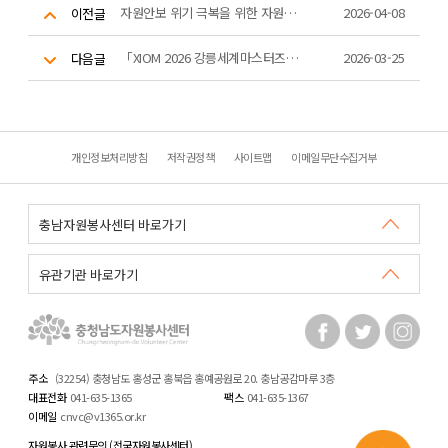
자원안보 위기 극복을 위한 자원봉사 비상대응 '에너지 절약 캠페인'
2026-04-08
이전글
「XIOM 2026 강릉세계마스터즈탁구선수권대회」 자원봉사자 모집
2026-03-25
다음글
개인정보처리방침
저작권정책
사이트맵
이메일무단수집거부
주소
(32254) 충청남도 홍성군 홍북읍 홍예공원로 20. 충남공감마루 3층
대표전화
041-635-1365
팩스
041-635-1367
이메일
cnvc@v1365.or.kr
자원봉사 관련문의 (전국자원봉사센터)