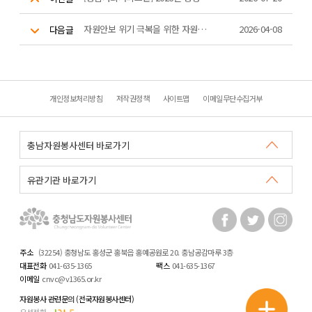
자원안보 위기 극복을 위한 자원봉사 비상대응 '에너지 절약 캠페인'
2026-04-08
다음글
개인정보처리방침
저작권정책
사이트맵
이메일무단수집거부
주소
(32254) 충청남도 홍성군 홍북읍 홍예공원로 20. 충남공감마루 3층
대표전화
041-635-1365
팩스
041-635-1367
이메일
cnvc@v1365.or.kr
자원봉사 관련문의 (전국자원봉사센터)