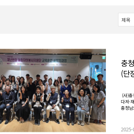
충청
(단
(사)
다져-재
충청남
2025-