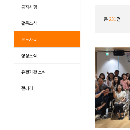
공지사항
총
231
건
활동소식
보도자료
영상소식
유관기관 소식
갤러리