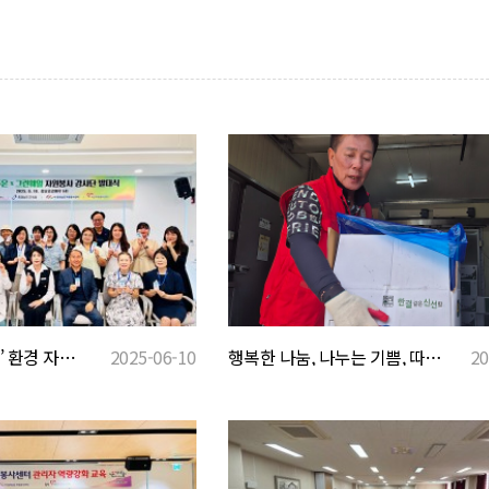
‘마주온×그린웨일’ 환경 자원봉사 강사단 발대식 개최
2025-06-10
행복한 나눔, 나누는 기쁨, 따뜻한 온정나눔
20