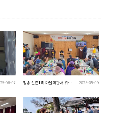
청송 신촌1리 마을회관서 위로와 회복의 시간... 건강꾸러미·카네이션 전달까지
2025-05-09
25-06-07