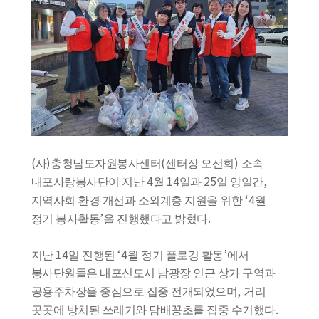
(
)
(
)
사
충청남도자원봉사센터
센터장 오선희
소속
4
14
25
,
내포사랑봉사단이 지난
월
일과
일 양일간
‘4
지역사회 환경 개선과 소외계층 지원을 위한
월
’
.
정기 봉사활동
을 진행했다고 밝혔다
14
‘4
’
지난
일 진행된
월 정기 플로깅 활동
에서
봉사단원들은 내포신도시 남광장 인근 상가 구역과
,
공용주차장을 중심으로 집중 전개되었으며
거리
.
곳곳에 방치된 쓰레기와 담배꽁초를 집중 수거했다