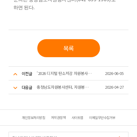
.
하면 된다
목록
'2026 디지털 탄소저감 자원봉사 그린웨일 교육' 본격 추진
2026-06-05
이전글
충청남도자원봉사센터, 자원봉사관리사 2급 자격과정 대면교육 성황리 마무리
2026-04-27
다음글
개인정보처리방침
저작권정책
사이트맵
이메일무단수집거부