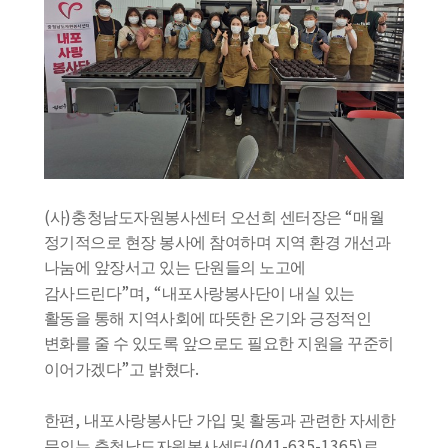
(
)
“
사
충청남도자원봉사센터 오선희 센터장은
매월
정기적으로 현장 봉사에 참여하며 지역 환경 개선과
나눔에 앞장서고 있는 단원들의 노고에
”
, “
감사드린다
며
내포사랑봉사단이 내실 있는
활동을 통해 지역사회에 따뜻한 온기와 긍정적인
변화를 줄 수 있도록 앞으로도 필요한 지원을 꾸준히
”
.
이어가겠다
고 밝혔다
,
한편
내포사랑봉사단 가입 및 활동과 관련한 자세한
(041-635-1365)
문의는 충청남도자원봉사센터
로