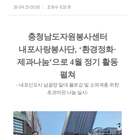
26-04-25 00:00
조회수 928 회
충청남도자원봉사센터
내포사랑봉사단
, ‘
환경정화
·
제과나눔
’
으로
4
월 정기 활동
펼쳐
-
내포신도시 남광장 일대 플로깅 및 소외계층 위한
초코머핀 나눔 실시
-