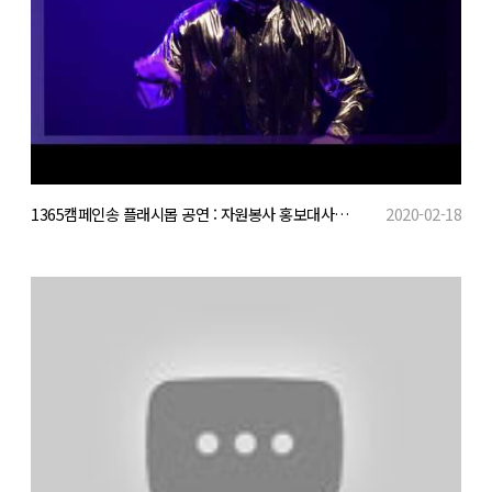
1365캠페인송 플래시몹 공연 : 자원봉사 홍보대사 팝핀준호
2020-02-18