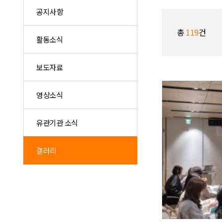
공지사항
총
119
건
활동소식
보도자료
영상소식
유관기관 소식
갤러리