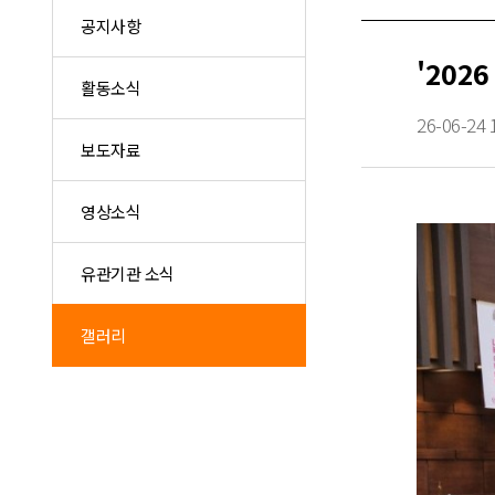
공지사항
'202
활동소식
26-06-24 
보도자료
영상소식
유관기관 소식
갤러리