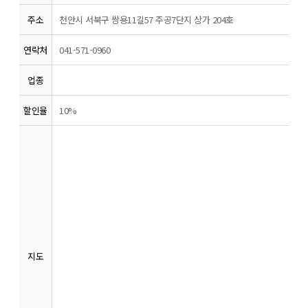
주소
천안시 서북구 쌍용11길57 주공7단지 상가 204호
연락처
041-571-0960
업종
할인율
10%
지도