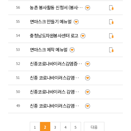
농촌 봉사활동 신청서 (봉사자 작성)
56
면마스크 만들기 메뉴얼
55
충청남도자원봉사센터 로고
54
면마스크 제작 메뉴얼
53
신종코로나바이러스감염증 예방수칙!!
52
신종 코로나바이러스감염증 사례정의 확대 및 감시강화!
51
신종코로나바이러스 감염예방 1339 질병관리본부 콜센터 안내
50
신종 코로나바이러스감염증 대비 및 예방행동수칙
49
1
2
3
4
5
다음