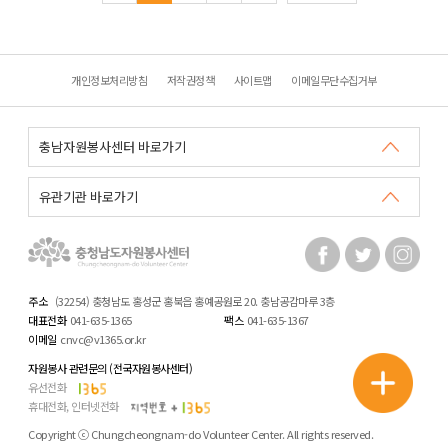
개인정보처리방침
저작권정책
사이트맵
이메일무단수집거부
주소
(32254) 충청남도 홍성군 홍북읍 홍예공원로 20. 충남공감마루 3층
대표전화
041-635-1365
팩스
041-635-1367
이메일
cnvc@v1365.or.kr
자원봉사 관련문의 (전국자원봉사센터)
유선전화
휴대전화, 인터넷전화
Copyright ⓒ Chungcheongnam-do Volunteer Center. All rights reserved.