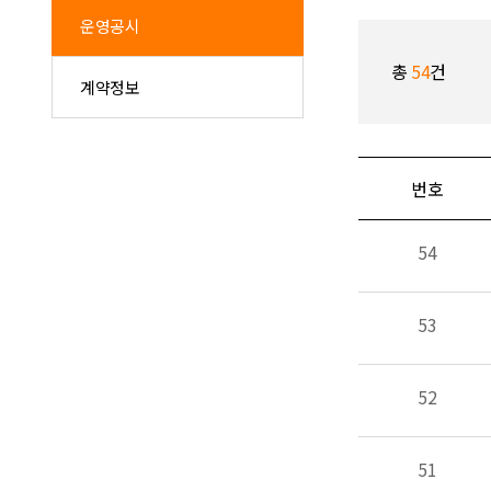
운영공시
총
54
건
계약정보
번호
54
53
52
51