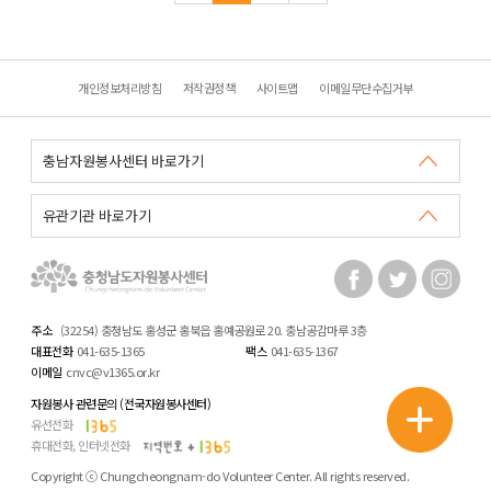
개인정보처리방침
저작권정책
사이트맵
이메일무단수집거부
주소
(32254) 충청남도 홍성군 홍북읍 홍예공원로 20. 충남공감마루 3층
대표전화
041-635-1365
팩스
041-635-1367
이메일
cnvc@v1365.or.kr
자원봉사 관련문의 (전국자원봉사센터)
유선전화
휴대전화, 인터넷전화
Copyright ⓒ Chungcheongnam-do Volunteer Center. All rights reserved.