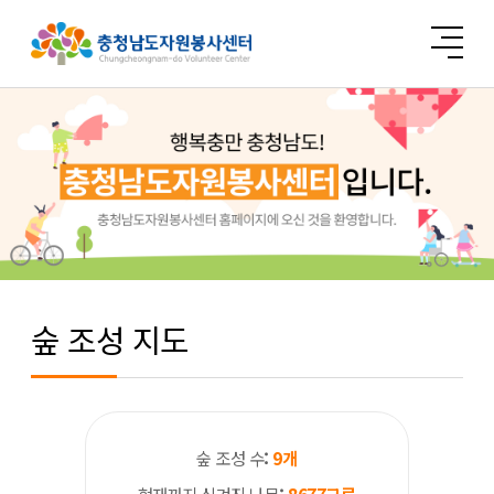
숲 조성 지도
숲 조성 수
9
개