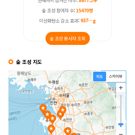
현재까지 심겨진 나무
8677
그루
숲 조성 참여자 수
15470
명
93788066882.15251
이산화탄소 감소 효과
g
숲 조성 봉사자 조회
숲 조성 지도