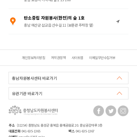
탄소중립 자원봉사(한전)의 숲 1호
충남 예산군 삽교읍 산수길 11 (보훈관 주차장 옆)
개인정보처리방침
저작권정책
사이트맵
이메일무단수집거부
주소
(32254) 충청남도 홍성군 홍북읍 홍예공원로 20. 충남공감마루 3층
대표전화
041-635-1365
팩스
041-635-1367
이메일
cnvc@v1365.or.kr