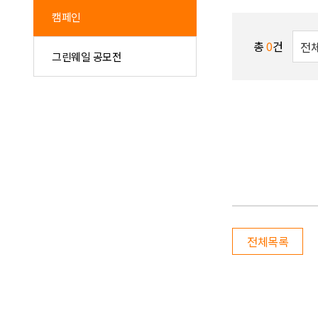
캠페인
총
0
건
그린웨일 공모전
전체목록