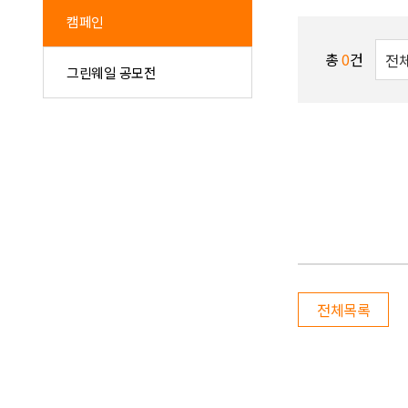
캠페인
총
0
건
그린웨일 공모전
전체목록