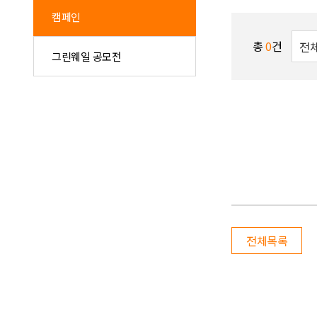
캠페인
총
0
건
그린웨일 공모전
전체목록