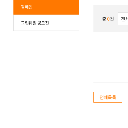
캠페인
총
0
건
그린웨일 공모전
전체목록