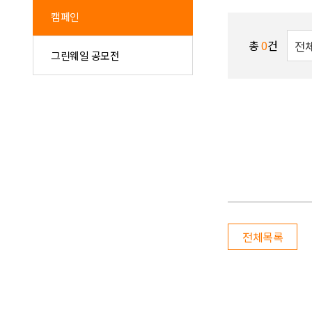
캠페인
총
0
건
그린웨일 공모전
전체목록