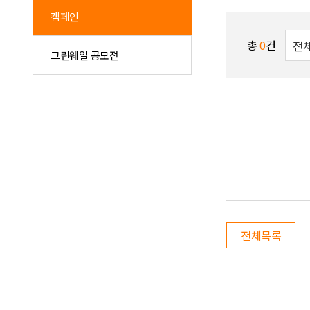
캠페인
총
0
건
그린웨일 공모전
전체목록