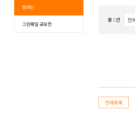
캠페인
총
0
건
그린웨일 공모전
전체목록