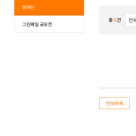
캠페인
총
0
건
그린웨일 공모전
전체목록