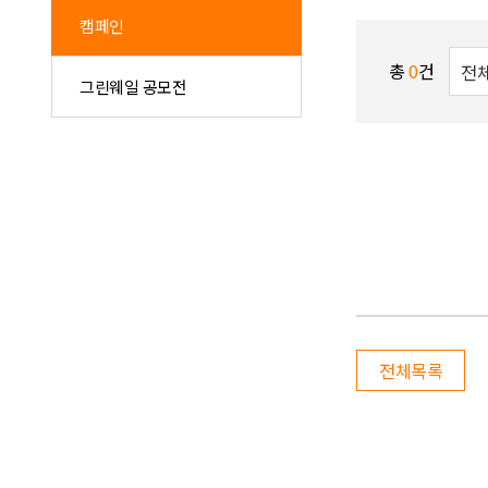
캠페인
총
0
건
그린웨일 공모전
전체목록