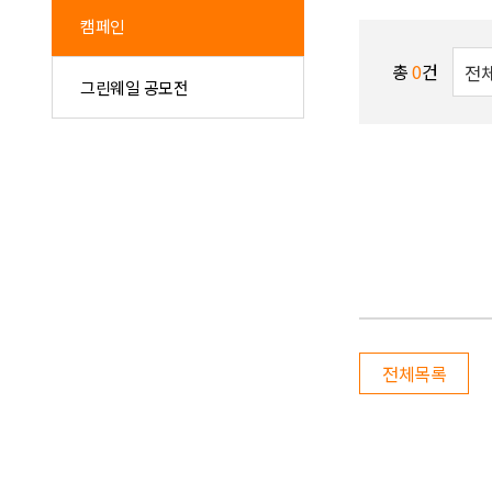
캠페인
총
0
건
그린웨일 공모전
전체목록