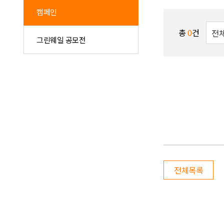
캠페인
총
0
건
그린웨일 공모전
전체목록