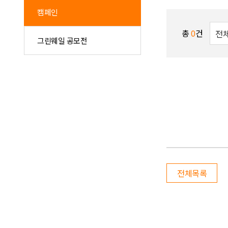
캠페인
총
0
건
그린웨일 공모전
전체목록