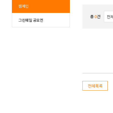
캠페인
총
0
건
그린웨일 공모전
전체목록