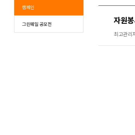
캠페인
자원봉
그린웨일 공모전
최고관리