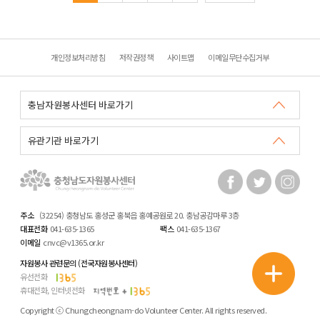
개인정보처리방침
저작권정책
사이트맵
이메일무단수집거부
주소
(32254) 충청남도 홍성군 홍북읍 홍예공원로 20. 충남공감마루 3층
대표전화
041-635-1365
팩스
041-635-1367
이메일
cnvc@v1365.or.kr
자원봉사 관련문의 (전국자원봉사센터)
유선전화
휴대전화, 인터넷전화
Copyright ⓒ Chungcheongnam-do Volunteer Center. All rights reserved.