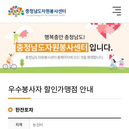
우수봉사자 할인가맹점 안내
한잔포차
지역
논산시