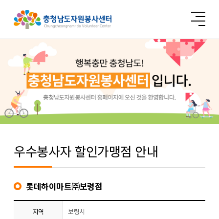
우수봉사자 할인가맹점 안내
롯데하이마트㈜보령점
지역
보령시