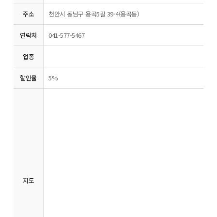
주소
천안시 동남구 용곡5길 39-4(용곡동)
연락처
041-577-5467
업종
할인율
5%
지도